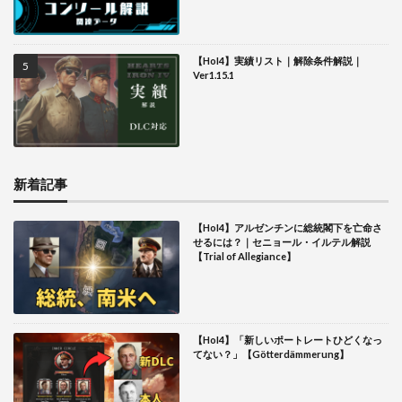
【HoI4】実績リスト｜解除条件解説｜
Ver1.15.1
新着記事
【HoI4】アルゼンチンに総統閣下を亡命さ
せるには？｜セニョール・イルテル解説
【Trial of Allegiance】
【HoI4】「新しいポートレートひどくなっ
てない？」【Götterdämmerung】