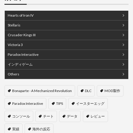
Hearts of Iron IV
Stellaris
Crusader Kings III
Victoria 3
Paradox Interactive
インディゲーム
Others
Bonaparte - A Mechanized Revolution
DLC
MOD製作
Paradox Interactive
TIPS
イースターエッグ
コンソール
チート
データ
レビュー
実績
海外の反応