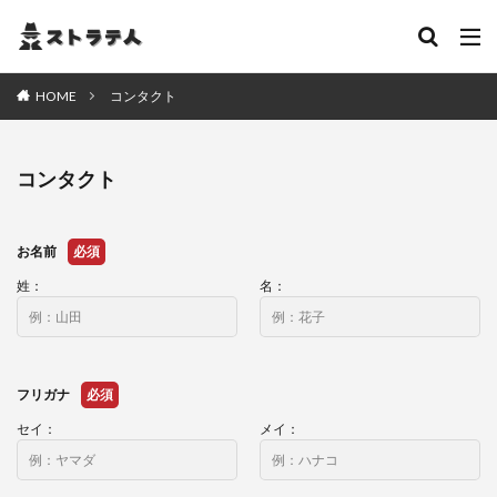
HOME
コンタクト
コンタクト
お名前
必須
姓：
名：
フリガナ
必須
セイ：
メイ：