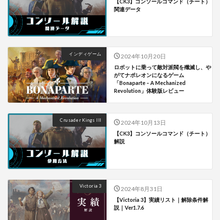
【CK3】コンソールコマンド（チート）
関連データ
インディゲーム
2024年10月20日
ロボットに乗って敵対派閥を殲滅し、や
がてナポレオンになるゲーム
「Bonaparte – A Mechanized
Revolution」体験版レビュー
Crusader Kings III
2024年10月13日
【CK3】コンソールコマンド（チート）
解説
Victoria 3
2024年8月31日
【Victoria 3】実績リスト｜解除条件解
説｜Ver1.7.6