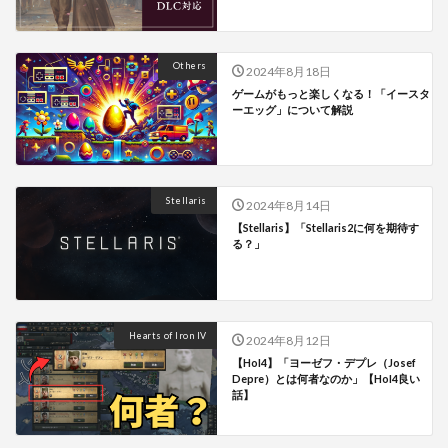
Others
2024年8月18日
ゲームがもっと楽しくなる！「イースタ
ーエッグ」について解説
Stellaris
2024年8月14日
【Stellaris】「Stellaris2に何を期待す
る？」
Hearts of Iron IV
2024年8月12日
【HoI4】「ヨーゼフ・デプレ（Josef
Depre）とは何者なのか」【HoI4良い
話】