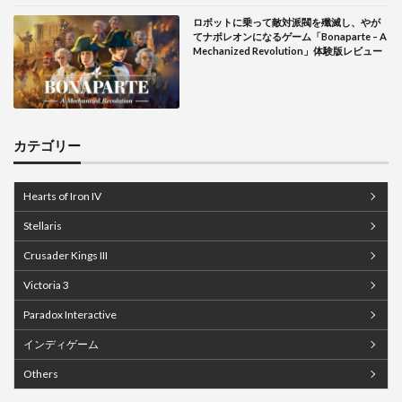
ロボットに乗って敵対派閥を殲滅し、やが
てナポレオンになるゲーム「Bonaparte – A
Mechanized Revolution」体験版レビュー
カテゴリー
Hearts of Iron IV
Stellaris
Crusader Kings III
Victoria 3
Paradox Interactive
インディゲーム
Others