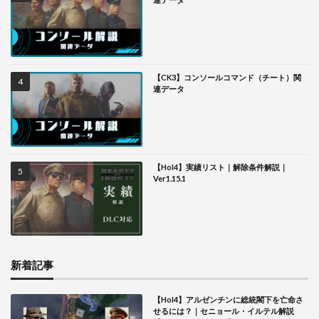
【CK3】コンソールコマンド（チート）関
連データ
【HoI4】実績リスト｜解除条件解説｜
Ver1.15.1
新着記事
【HoI4】アルゼンチンに総統閣下を亡命さ
せるには？｜セニョール・イルテル解説