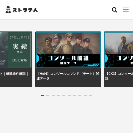
績リスト｜解除条件解説｜
【HoI4】コンソールコマンド（チート）関
【CK3】コンソー
連データ
説