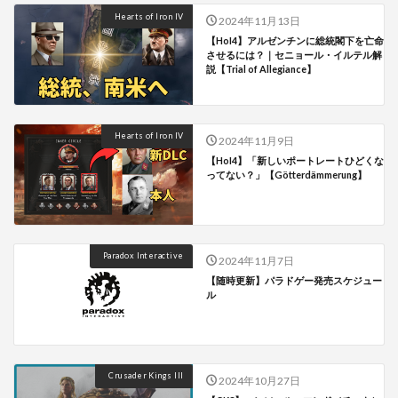
Hearts of Iron IV
2024年11月13日
【HoI4】アルゼンチンに総統閣下を亡命
させるには？｜セニョール・イルテル解
説【Trial of Allegiance】
Hearts of Iron IV
2024年11月9日
【HoI4】「新しいポートレートひどくな
ってない？」【Götterdämmerung】
Paradox Interactive
2024年11月7日
【随時更新】パラドゲー発売スケジュー
ル
Crusader Kings III
2024年10月27日