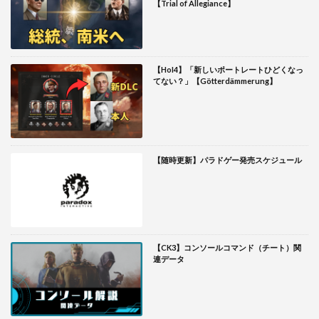
【Trial of Allegiance】
【HoI4】「新しいポートレートひどくなっ
てない？」【Götterdämmerung】
【随時更新】パラドゲー発売スケジュール
【CK3】コンソールコマンド（チート）関
連データ