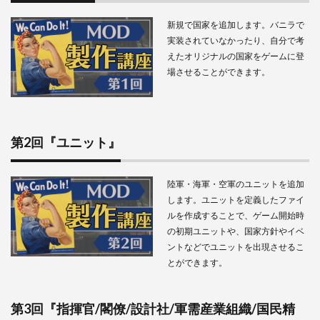
国』
新規で国家を追加します。バニラで
2.6
実装されていなかったり、自分で考
第5回
『イ
えたオリジナルの国家をゲームに登
ベン
場させることができます。
ト』
2.7
第6回
『国
第2回『ユニット』
家方
針』
陸軍・海軍・空軍のユニットを追加
します。ユニットを定義したファイ
ルを作成することで、ゲーム開始時
の初期ユニットや、国家方針やイベ
ントなどでユニットを出現させるこ
とができます。
第3回『指揮官/閣僚/設計社/軍需産業組織/国民精