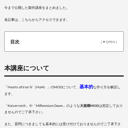
今まで公開した製作講座をまとめました。
各記事は、こちらからアクセスできます。
目次
1
本講
座に
つい
本講座について
て
2
製作
基本的
「Hearts of Iron Ⅳ（HoI4）」のMODについて、
な作り方を解説し
講座
ます。
一覧
2.1
「Kaiserreich」や「Millennium Dawn」のような
大規模MOD
は想定しており
第0回
ませんのでご了承下さい。
『製
作準
また、質問につきましても基本的には受け付けておりませんのでご了承下さ
備』