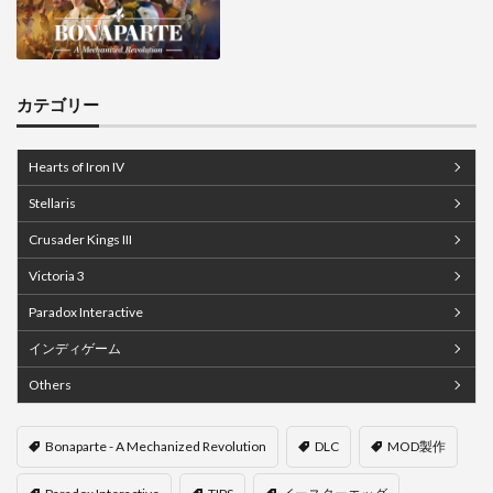
カテゴリー
Hearts of Iron IV
Stellaris
Crusader Kings III
Victoria 3
Paradox Interactive
インディゲーム
Others
Bonaparte - A Mechanized Revolution
DLC
MOD製作