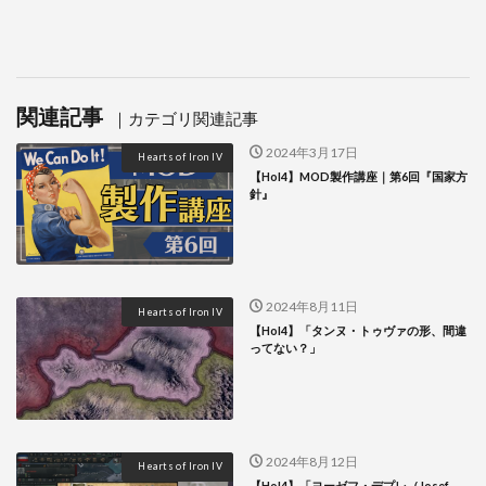
関連記事
2024年3月17日
Hearts of Iron IV
【HoI4】MOD製作講座｜第6回『国家方
針』
2024年8月11日
Hearts of Iron IV
【HoI4】「タンヌ・トゥヴァの形、間違
ってない？」
2024年8月12日
Hearts of Iron IV
【HoI4】「ヨーゼフ・デプレ（Josef