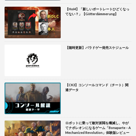
【HoI4】「新しいポートレートひどくなっ
てない？」【Götterdämmerung】
【随時更新】パラドゲー発売スケジュール
【CK3】コンソールコマンド（チート）関
連データ
ロボットに乗って敵対派閥を殲滅し、やが
てナポレオンになるゲーム「Bonaparte – A
Mechanized Revolution」体験版レビュー