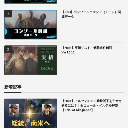
【CK3】コンソールコマンド（チート）関
連データ
【HoI4】実績リスト｜解除条件解説｜
Ver1.15.1
新着記事
【HoI4】アルゼンチンに総統閣下を亡命さ
せるには？｜セニョール・イルテル解説
【Trial of Allegiance】