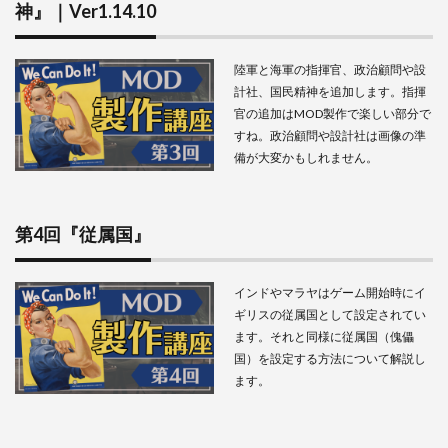
神』｜Ver1.14.10
陸軍と海軍の指揮官、政治顧問や設
計社、国民精神を追加します。指揮
官の追加はMOD製作で楽しい部分で
すね。政治顧問や設計社は画像の準
備が大変かもしれません。
第4回『従属国』
インドやマラヤはゲーム開始時にイ
ギリスの従属国として設定されてい
ます。それと同様に従属国（傀儡
国）を設定する方法について解説し
ます。