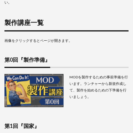
い。
2.2
第1回
『国
製作講座一覧
家』
2.3
第2回
画像をクリックするとページが開きます。
『ユ
ニッ
ト』
第0回『製作準備』
2.4
第3
回『指揮
官/閣僚/設
MODを製作するための事前準備を行
計社/軍需
います。ランチャーから新規作成し
産業組織/
て、製作を始めるための下準備を行
国民精神』
いましょう。
｜
Ver1.14.10
2.5
第4回
『従
第1回『国家』
属