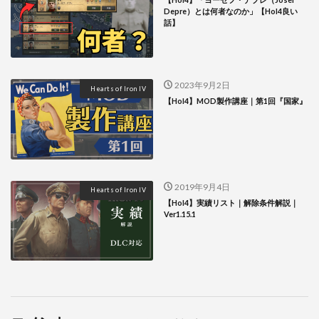
Depre）とは何者なのか」【HoI4良い
話】
2023年9月2日
Hearts of Iron IV
【HoI4】MOD製作講座｜第1回『国家』
2019年9月4日
Hearts of Iron IV
【HoI4】実績リスト｜解除条件解説｜
Ver1.15.1