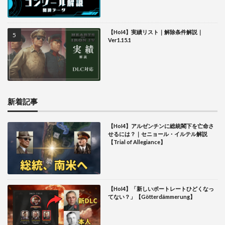
【HoI4】実績リスト｜解除条件解説｜
Ver1.15.1
新着記事
【HoI4】アルゼンチンに総統閣下を亡命さ
せるには？｜セニョール・イルテル解説
【Trial of Allegiance】
【HoI4】「新しいポートレートひどくなっ
てない？」【Götterdämmerung】