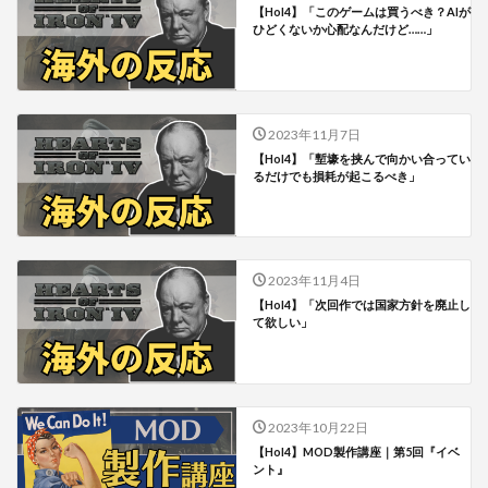
【HoI4】「このゲームは買うべき？AIが
ひどくないか心配なんだけど……」
2023年11月7日
【HoI4】「塹壕を挟んで向かい合ってい
るだけでも損耗が起こるべき」
2023年11月4日
【HoI4】「次回作では国家方針を廃止し
て欲しい」
2023年10月22日
【HoI4】MOD製作講座｜第5回『イベ
ント』