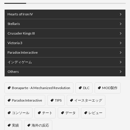
Hearts of Iron IV
Stellaris
Crusader Kings III
Victoria 3
Paradox Interactive
インディゲーム
Others
Bonaparte - A Mechanized Revolution
DLC
MOD製作
Paradox Interactive
TIPS
イースターエッグ
コンソール
チート
データ
レビュー
実績
海外の反応