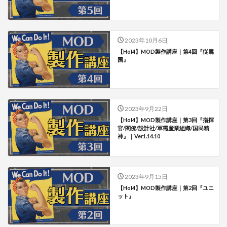
2023年10月6日
【HoI4】MOD製作講座｜第4回『従属
国』
2023年9月22日
【HoI4】MOD製作講座｜第3回『指揮
官/閣僚/設計社/軍需産業組織/国民精
神』｜Ver1.14.10
2023年9月15日
【HoI4】MOD製作講座｜第2回『ユニ
ット』