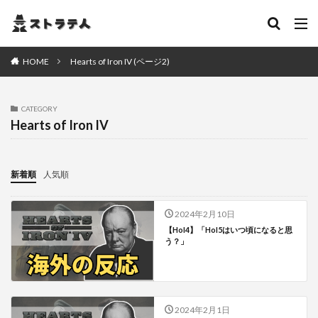
HOME
Hearts of Iron IV (ページ2)
CATEGORY
Hearts of Iron IV
新着順
人気順
2024年2月10日
【HoI4】「HoI5はいつ頃になると思
う？」
2024年2月1日